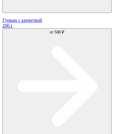
Гункан с креветкой
206 г
от
590 ₽