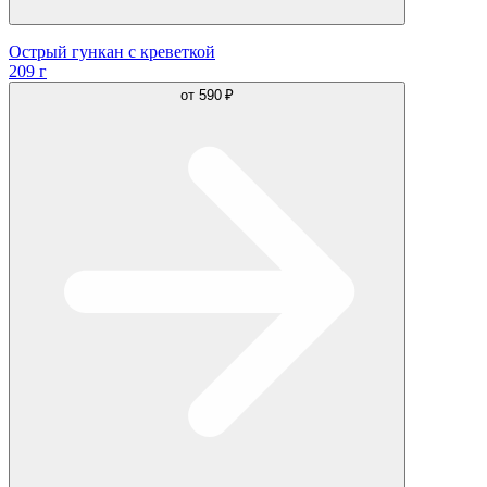
Острый гункан с креветкой
209 г
от
590 ₽