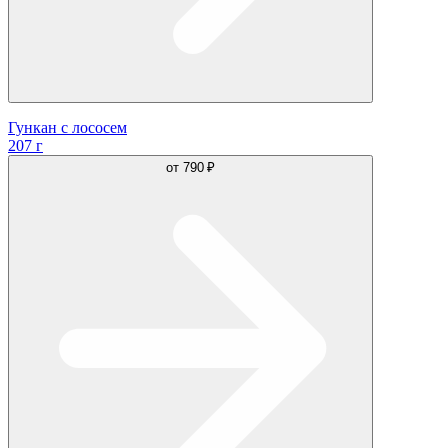
Гункан с лососем
207 г
от
790 ₽