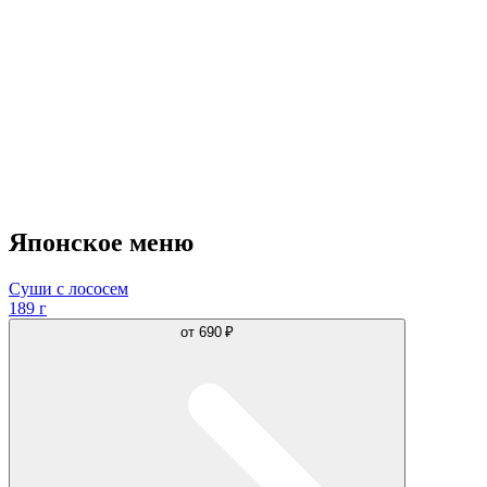
Японское меню
Суши с лососем
189 г
от
690 ₽