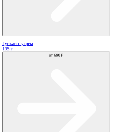
Гункан с угрем
195 г
от
690 ₽