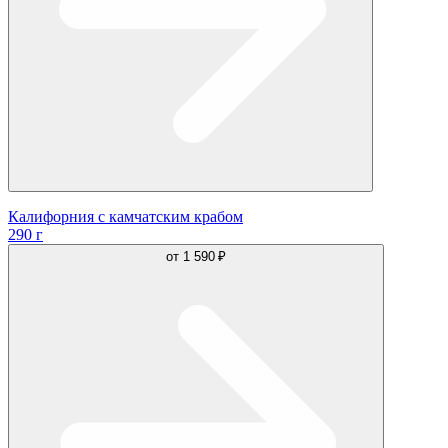
Калифорния с камчатским крабом
290 г
от
1 590 ₽