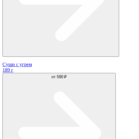
Суши с угрем
189 г
от
590 ₽