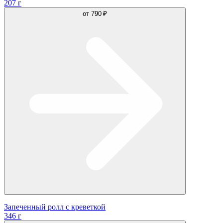
207 г
от
790 ₽
Запеченный ролл с креветкой
346 г