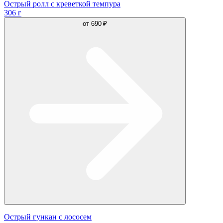
Острый ролл с креветкой темпура
306 г
от
690 ₽
Острый гункан с лососем