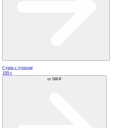
Суши с тунцом
189 г
от
590 ₽