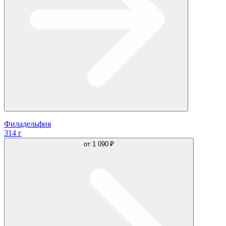
Филадельфия
314 г
от
1 090 ₽