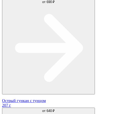
от
690 ₽
Острый гункан с тунцом
207 г
от
640 ₽