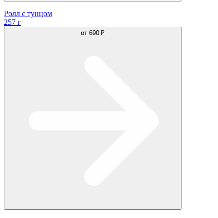
Ролл с тунцом
257 г
от
690 ₽