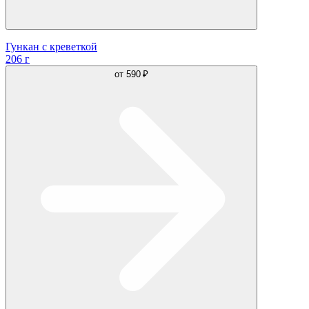
Гункан с креветкой
206 г
от
590 ₽