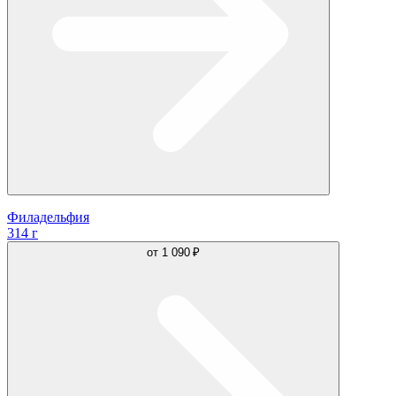
Филадельфия
314 г
от
1 090 ₽