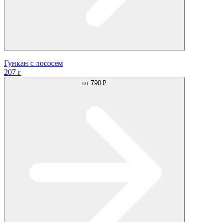
Гункан с лососем
207 г
от
790 ₽