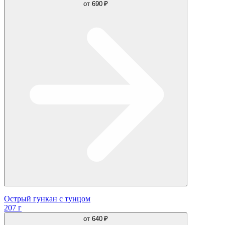
от
690 ₽
Острый гункан с тунцом
207 г
от
640 ₽