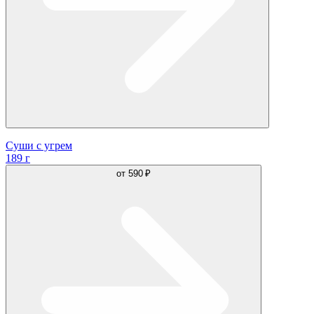
Суши с угрем
189 г
от
590 ₽