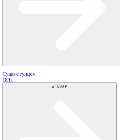
Суши с тунцом
189 г
от
590 ₽