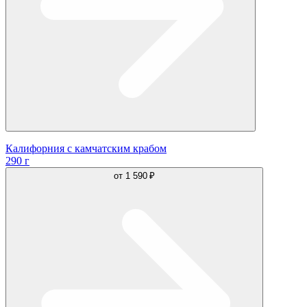
Калифорния с камчатским крабом
290 г
от
1 590 ₽