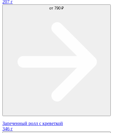
207 г
от
790 ₽
Запеченный ролл с креветкой
346 г