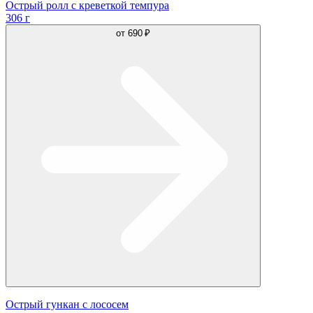
Острый ролл с креветкой темпура
306 г
от
690 ₽
Острый гункан с лососем