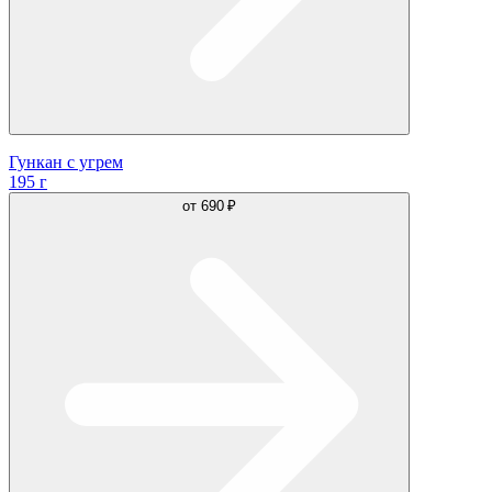
Гункан с угрем
195 г
от
690 ₽