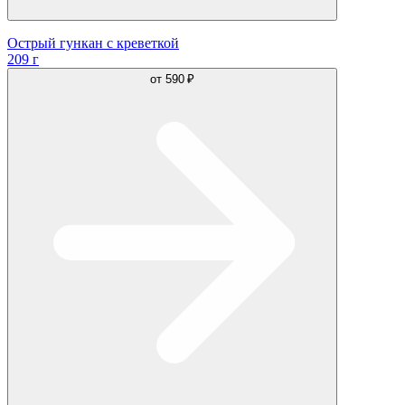
Острый гункан с креветкой
209 г
от
590 ₽