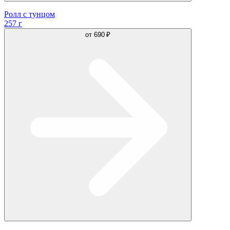
Ролл с тунцом
257 г
от
690 ₽