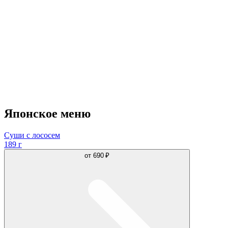
Японское меню
Суши с лососем
189 г
от
690 ₽