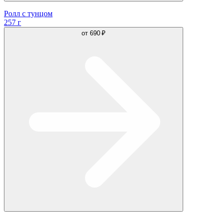
Ролл с тунцом
257 г
от
690 ₽