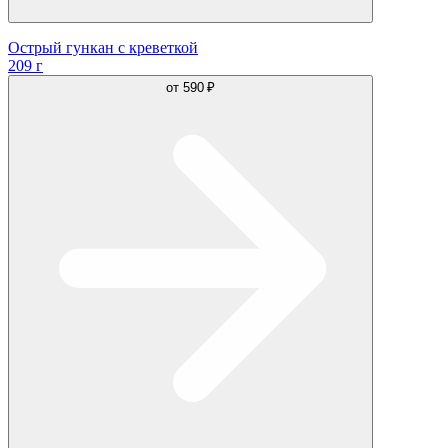
Острый гункан с креветкой
209 г
от
590 ₽