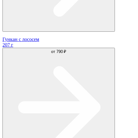
Гункан с лососем
207 г
от
790 ₽