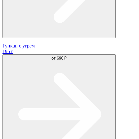
Гункан с угрем
195 г
от
690 ₽