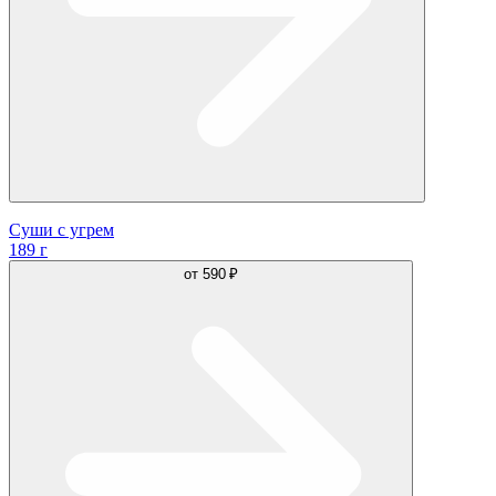
Суши с угрем
189 г
от
590 ₽