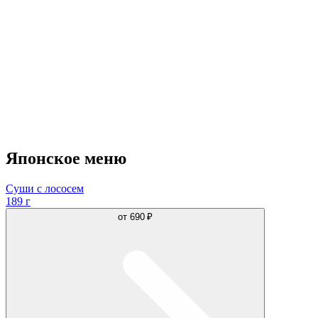
Японское меню
Суши с лососем
189 г
от
690 ₽