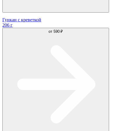
Гункан с креветкой
206 г
от
590 ₽