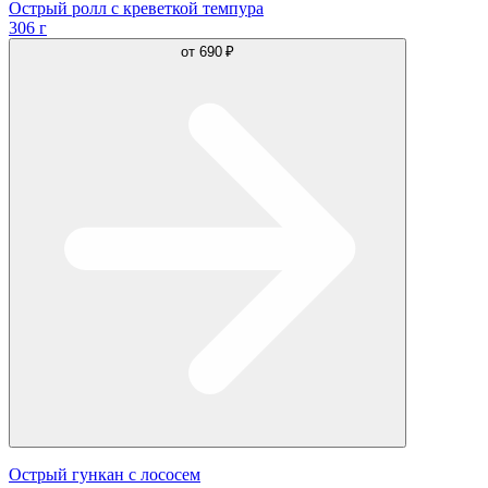
Острый ролл с креветкой темпура
306 г
от
690 ₽
Острый гункан с лососем