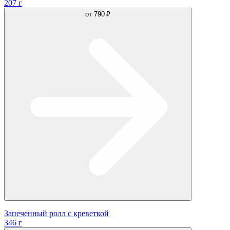
207 г
от
790 ₽
Запеченный ролл с креветкой
346 г