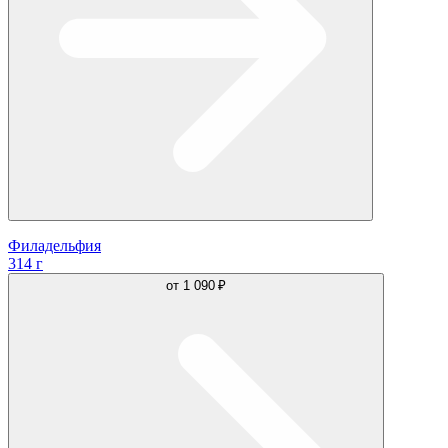
Филадельфия
314 г
от
1 090 ₽