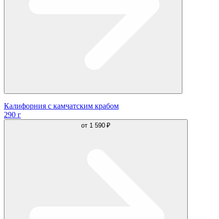
Калифорния с камчатским крабом
290 г
от
1 590 ₽