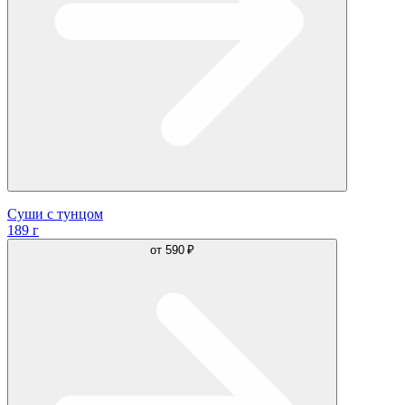
Суши с тунцом
189 г
от
590 ₽