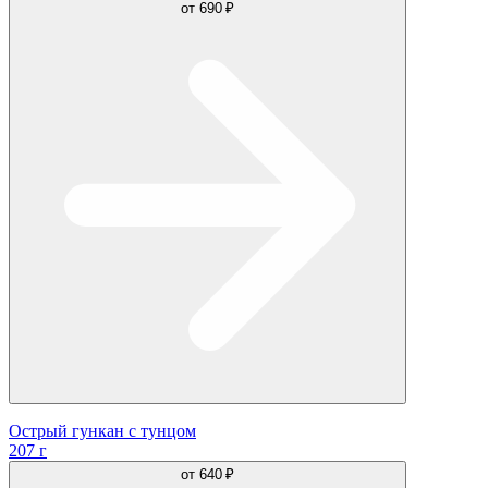
от
690 ₽
Острый гункан с тунцом
207 г
от
640 ₽