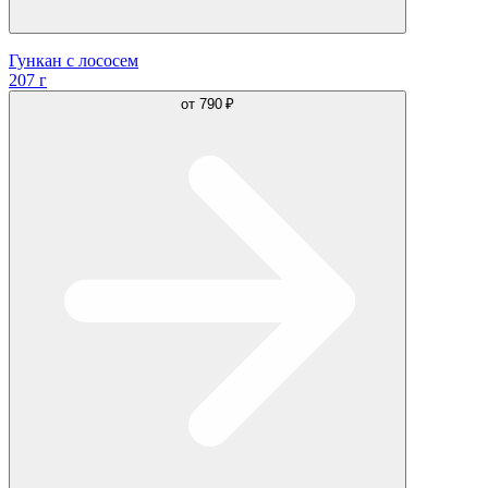
Гункан с лососем
207 г
от
790 ₽