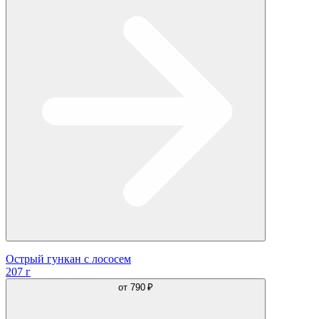
Острый гункан с лососем
207 г
от
790 ₽