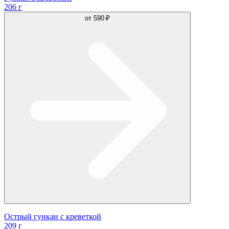
206 г
от
590 ₽
Острый гункан с креветкой
209 г