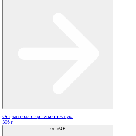
Острый ролл с креветкой темпура
306 г
от
690 ₽