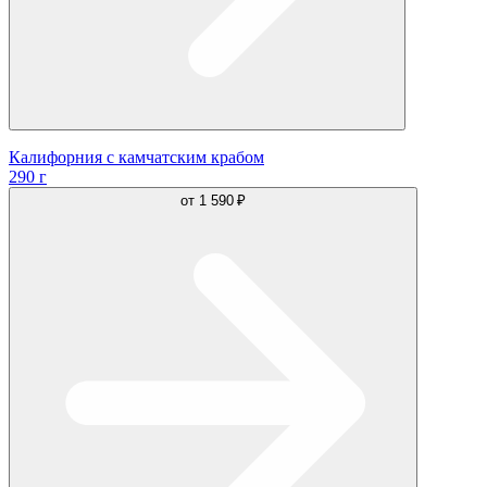
Калифорния с камчатским крабом
290 г
от
1 590 ₽