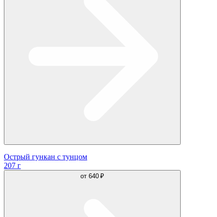
Острый гункан с тунцом
207 г
от
640 ₽