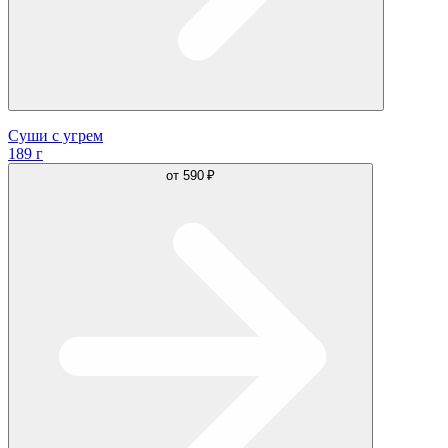
Суши с угрем
189 г
от
590 ₽