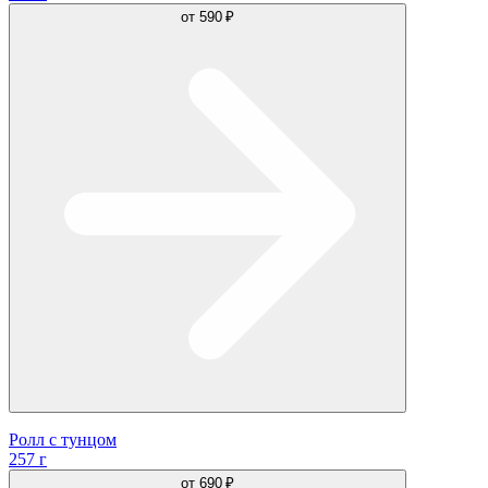
от
590 ₽
Ролл с тунцом
257 г
от
690 ₽