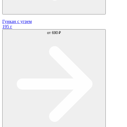
Гункан с угрем
195 г
от
690 ₽