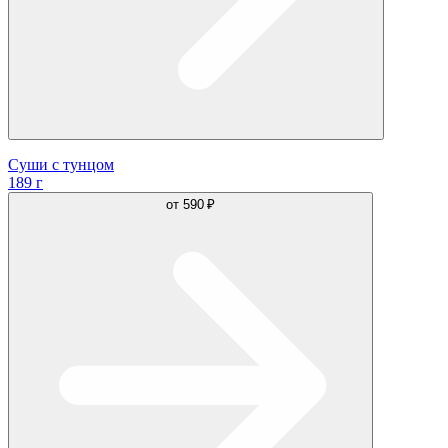
Суши с тунцом
189 г
от
590 ₽