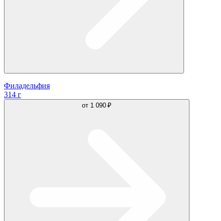
Филадельфия
314 г
от
1 090 ₽