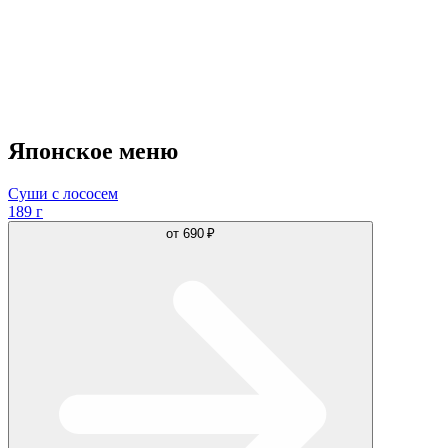
Японское меню
Суши с лососем
189 г
от
690 ₽