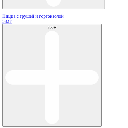
Пицца с грушей и горгонзолой
532 г
890 ₽