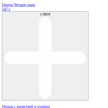
Пицца Четыре сыра
547 г
1 090 ₽
Пицца с креветкой и цукини