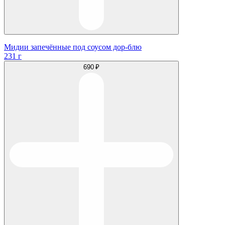
Мидии запечённые под соусом дор-блю
231 г
690 ₽