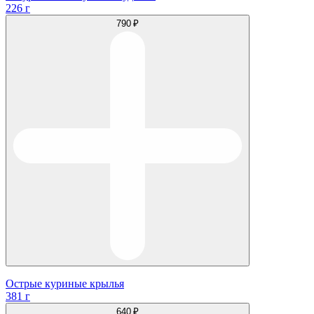
226 г
790 ₽
Острые куриные крылья
381 г
640 ₽